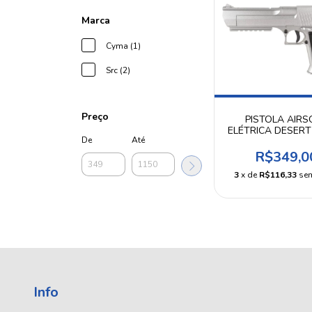
Marca
Cyma (1)
Src (2)
Preço
PISTOLA AIRS
ELÉTRICA DESERT
De
Até
SILVER USO RECR
- SRC
R$349,0
3
x de
R$116,33
sem
Info