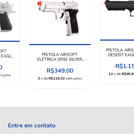
PISTOLA AIR
OFT
PISTOLA AIRSOFT
DESERT EAG
 EAGLE
ELÉTRICA SR92 SILVER
EATIVO
USO RECREATIVO - SRC
R$1.1
0
R$349,00
12
x de
R$95,8
 juros
3
x de
R$116,33
sem juros
Entre em contato