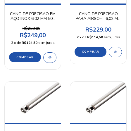
CANO DE PRECISÃO EM
CANO DE PRECISÃO
AÇO INOX 6,02 MM 509
PARA AIRSOFT 6,02 MM
MM PRECISION SHOT
407 MM PRECISION
SHOT
R$259,00
R$229,00
R$249,00
2
x de
R$114,50
sem juros
2
x de
R$124,50
sem juros