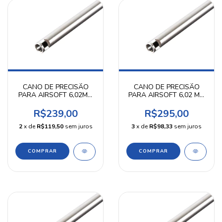
CANO DE PRECISÃO
CANO DE PRECISÃO
PARA AIRSOFT 6,02MM
PARA AIRSOFT 6,02 MM
363MM PRECISION
500 MM - PRECISION
SHOT
SHOT
R$239,00
R$295,00
2
x de
R$119,50
sem juros
3
x de
R$98,33
sem juros