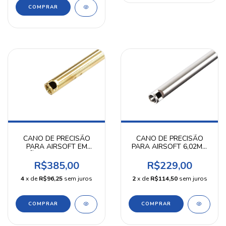
CANO DE PRECISÃO
CANO DE PRECISÃO
PARA AIRSOFT EM
PARA AIRSOFT 6,02MM
LATÃO 6,02 MM 363 MM
363MM - ZC
GUARDER
R$385,00
R$229,00
4
x de
R$96,25
sem juros
2
x de
R$114,50
sem juros