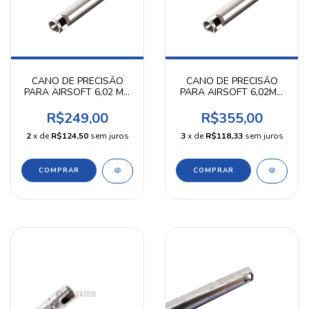
CANO DE PRECISÃO
CANO DE PRECISÃO
PARA AIRSOFT 6,02 MM
PARA AIRSOFT 6,02MM
380MM - PRECISION
650MM J-17 - ZC
SHOT
R$249,00
R$355,00
2
x de
R$124,50
sem juros
3
x de
R$118,33
sem juros