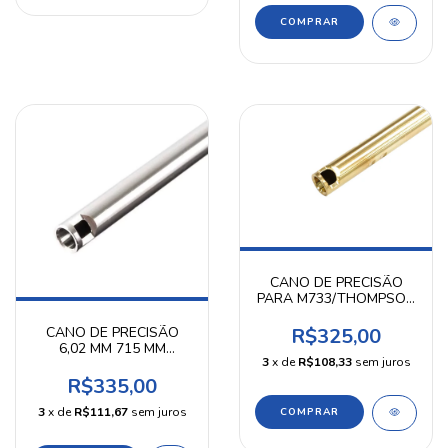
CANO DE PRECISÃO
PARA M733/THOMPSON
6,02 MM 300 MM
GUARDER
CANO DE PRECISÃO
R$325,00
6,02 MM 715 MM
3
x de
R$108,33
sem juros
AIRPRESS
R$335,00
3
x de
R$111,67
sem juros