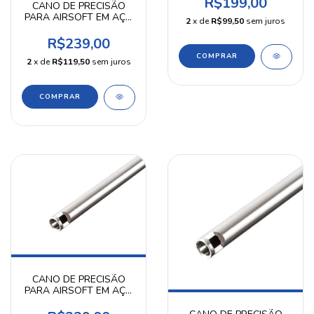
R$199,00
CANO DE PRECISÃO
PARA AIRSOFT EM AÇO
2
x de
R$99,50
sem juros
INOX 6,02 MM 430 MM
PRECISION SHOT
R$239,00
2
x de
R$119,50
sem juros
CANO DE PRECISÃO
PARA AIRSOFT EM AÇO
INOX 6,02MM 48 MM J-
37 - ZC