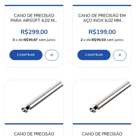
CANO DE PRECISÃO
CANO DE PRECISÃO EM
PARA AIRSOFT 6,02 MM
AÇO INOX 6,02 MM
229 MM GUARDER
160MM PRECISION
SHOT
R$299,00
R$199,00
3
x de
R$99,67
sem juros
2
x de
R$99,50
sem juros
CANO DE PRECISÃO
CANO DE PRECISÃO