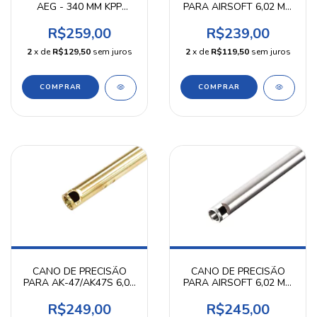
AEG - 340 MM KPP
PARA AIRSOFT 6,02 MM
AIRSOFT
380 MM ZC
R$259,00
R$239,00
2
x de
R$129,50
sem juros
2
x de
R$119,50
sem juros
CANO DE PRECISÃO
CANO DE PRECISÃO
PARA AK-47/AK47S 6,02
PARA AIRSOFT 6,02 MM
MM 455 MM GUARDER
469 MM
R$249,00
R$245,00