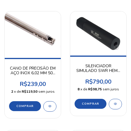
SILENCIADOR
CANO DE PRECISÃO EM
SIMULADO SWR HEMS
AÇO INOX 6,02 MM 509
6.75" ROSCA 14MM -
MM HTA
MADBULL
R$790,00
R$239,00
8
x de
R$98,75
sem juros
2
x de
R$119,50
sem juros