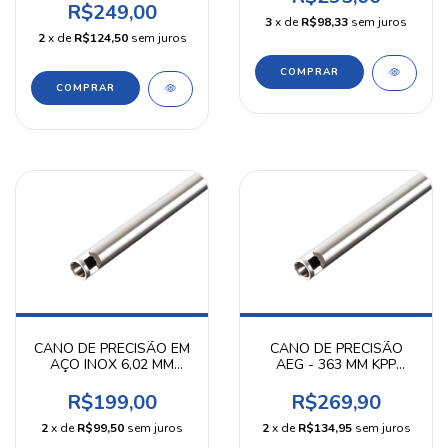
R$249,00
3
x de
R$98,33
sem juros
2
x de
R$124,50
sem juros
CANO DE PRECISÃO EM
CANO DE PRECISÃO
AÇO INOX 6,02 MM
AEG - 363 MM KPP
140MM PRECISION
AIRSOFT
SHOT
R$199,00
R$269,90
2
x de
R$99,50
sem juros
2
x de
R$134,95
sem juros