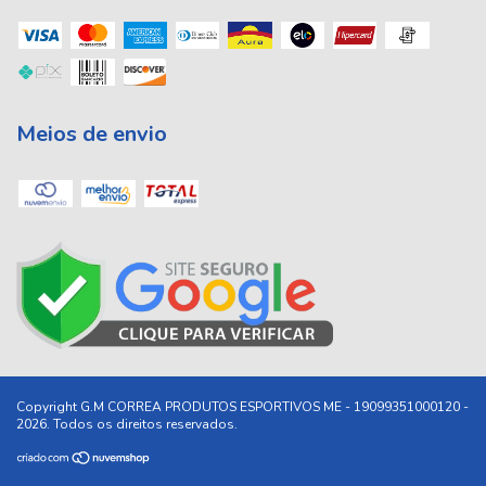
Meios de envio
Copyright G.M CORREA PRODUTOS ESPORTIVOS ME - 19099351000120 -
2026. Todos os direitos reservados.