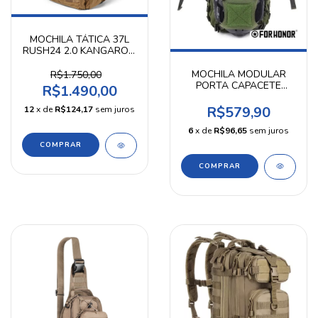
MOCHILA TÁTICA 37L
RUSH24 2.0 KANGAROO
- 5.11 TACTICAL
MOCHILA MODULAR
R$1.750,00
PORTA CAPACETE
R$1.490,00
VERDE FOR HONOR
R$579,90
12
x de
R$124,17
sem juros
6
x de
R$96,65
sem juros