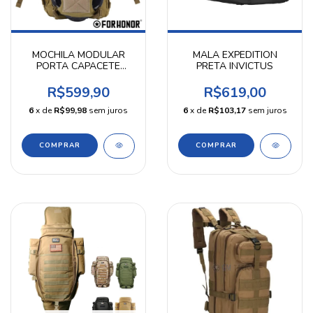
MOCHILA MODULAR
MALA EXPEDITION
PORTA CAPACETE
PRETA INVICTUS
COYOTE FOR HONOR
R$599,90
R$619,00
6
x de
R$99,98
sem juros
6
x de
R$103,17
sem juros