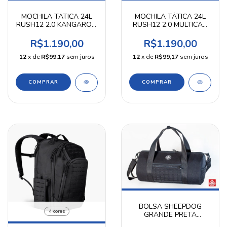
MOCHILA TÁTICA 24L
MOCHILA TÁTICA 24L
RUSH12 2.0 KANGAROO
RUSH12 2.0 MULTICAM
5.11 TACTICAL
5.11 TACTICAL
R$1.190,00
R$1.190,00
12
x de
R$99,17
sem juros
12
x de
R$99,17
sem juros
BOLSA SHEEPDOG
4 cores
GRANDE PRETA
WARFARE