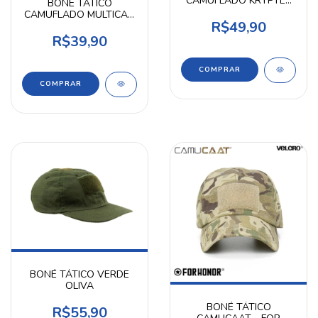
CAMUFLADO KRYPTEK
BONÉ TÁTICO
MANDRAKE SEM
CAMUFLADO MULTICAM
VELCRO
R$49,90
BLACK MODELO COM
TIRAS PLÁSTICAS
R$39,90
BONÉ TÁTICO VERDE
OLIVA
BONÉ TÁTICO
R$55,90