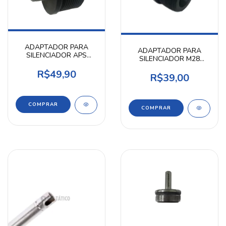
ADAPTADOR PARA
ADAPTADOR PARA
SILENCIADOR APS
SILENCIADOR M28
M40A3 R.E V1 AIRPRESS
ECHO-1 R.DIREITA
R$49,90
AIRPRESS
R$39,00