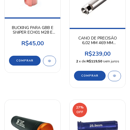
BUCKING PARA GBB E
SNIPER ECH01 M28 E
VSR-10 AIRPRESS
CANO DE PRECISÃO
R$45,00
6,02 MM 469 MM
AIRPRESS
R$239,00
2
x de
R$119,50
sem juros
27
%
OFF