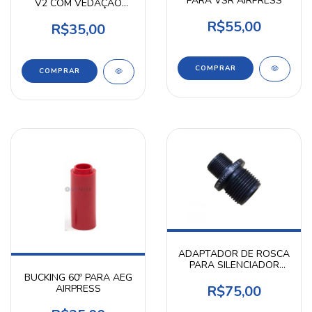
PARA VSR AIRPRESS
V2 COM VEDAÇÃO
21,5MM - AIRPRESS
R$55,00
R$35,00
ADAPTADOR DE ROSCA
PARA SILENCIADOR
PARA SNIPER M24
BUCKING 60º PARA AEG
STORM
R$75,00
AIRPRESS