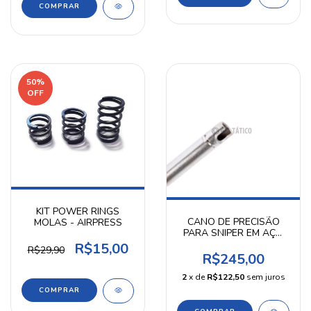
50
%
OFF
KIT POWER RINGS
CANO DE PRECISÃO
MOLAS - AIRPRESS
PARA SNIPER EM AÇO
INOX 6,05 MM 515MM
R$15,00
R$29,90
AIRPRESS
R$245,00
2
x de
R$122,50
sem juros