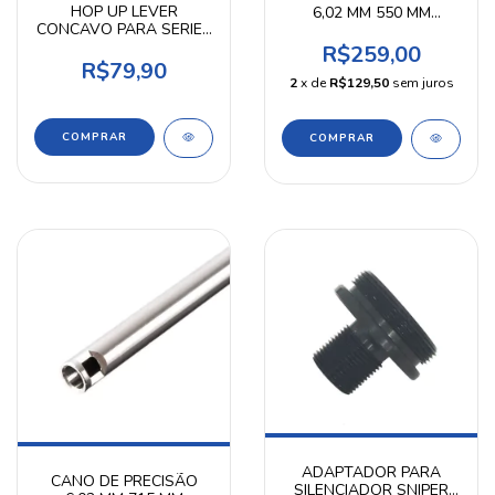
HOP UP LEVER
6,02 MM 550 MM
CONCAVO PARA SERIES
AIRPRESS
VSR10 EM CNC
R$259,00
AIRPRESS
R$79,90
2
x de
R$129,50
sem juros
COMPRAR
ADAPTADOR PARA
CANO DE PRECISÃO
SILENCIADOR SNIPER