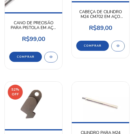
CABEÇA DE CILINDRO
M24 CM702 EM AÇO
INOX COM ORING
CANO DE PRECISÃO
AIRPRESS
R$89,00
PARA PISTOLA EM AÇO
INOX 6,03 MM 98 MM
AIRPRESS
R$99,00
52
%
OFF
CILINDRO PARA M24