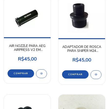
AIR NOZZLE PARA AEG
ADAPTADOR DE ROSCA
AIRPRESS V2 EM
PARA SNIPER M24
ALUMÍNIO COM
CLASSIC ARMY -
VEDAÇÃO (24,5mm)
R$45,00
AIRPRESS
R$45,00
COMPRAR