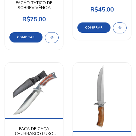
FACÃO TÁTICO DE
SOBREVIVÊNCIA
R$45,00
LÂMINA 39 CM COM
BAINHA DE NYLON KA-
R$75,00
SA120
FACA DE CAÇA
CHURRASCO LUXO