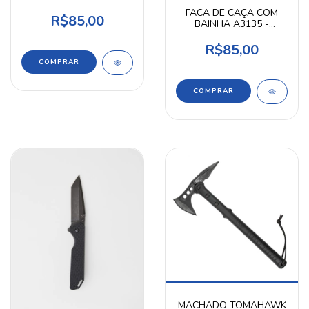
FULLTANG INOX 28CM
FACA DE CAÇA COM
A11
R$85,00
BAINHA A3135 -
ALBATROZ
R$85,00
MACHADO TOMAHAWK