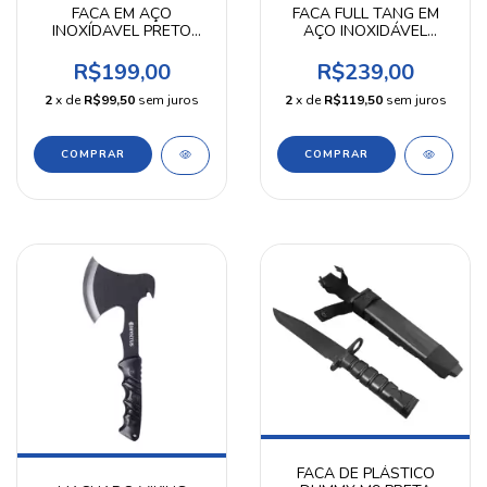
FACA EM AÇO
FACA FULL TANG EM
INOXÍDAVEL PRETO
AÇO INOXIDÁVEL
HUNTER INVICTUS
PRETO INSTINCT
INVICTUS
R$199,00
R$239,00
2
x de
R$99,50
sem juros
2
x de
R$119,50
sem juros
FACA DE PLÁSTICO