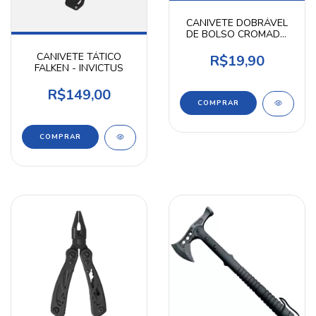
CANIVETE DOBRÁVEL
DE BOLSO CROMADO
INOX CAMPING COM
CANIVETE TÁTICO
ABRIDOR
R$19,90
FALKEN - INVICTUS
R$149,00