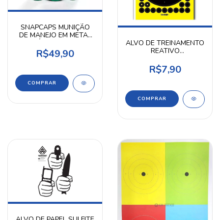
SNAPCAPS MUNIÇÃO
DE MANEJO EM METAL
ALUMÍNIO CALIBRE 12
ALVO DE TREINAMENTO
UNIDADE - SEA PARTS
REATIVO
R$49,90
FLUORESCENTE
R$7,90
COMPRAR
ALVO DE PAPEL SULFITE