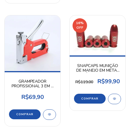
16
%
OFF
SNAPCAPS MUNIÇÃO
DE MANEJO EM METAL
ALUMÍNIO CALIBRE .45 -
SEA PARTS
R$99,90
GRAMPEADOR
R$119,00
PROFISSIONAL 3 EM 1
PARA TIRO ESPORTIVO
E ALVOS
R$69,90