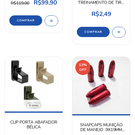
38/357 - SEA PARTS
R$99,90
TREINAMENTO DE TIRO
R$119,00
CÓD A189
R$2,49
13
%
OFF
3 cores
CLIP PORTA ABAFADOR
SNAPCAPS MUNIÇÃO
BÉLICA
DE MANEJO .9X19MM
(5X) - SEA