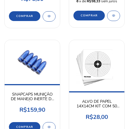
6
x de
R$98,33
sem juros
COMPRAR
SNAPCAPS MUNIÇÃO
DE MANEJO INERTE DE
ALVO DE PAPEL
ALUMÍNIO - KPP
14X14CM KIT COM 50
R$159,90
UNIDADES - ROSSI
R$28,00
COMPRAR