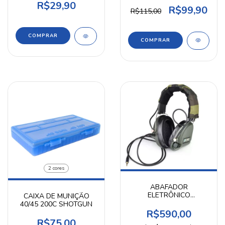
R$29,90
R$99,90
R$115,00
COMPRAR
2 cores
ABAFADOR
ELETRÔNICO
CAIXA DE MUNIÇÃO
CAMUFLADO PARA
40/45 200C SHOTGUN
TIRO ESPORTIVO Z037
R$590,00
ZTAC
R$75,00