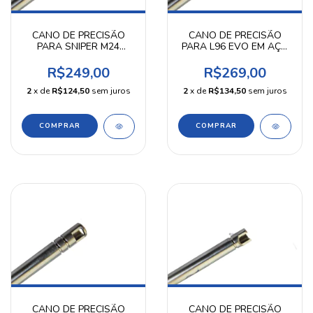
CANO DE PRECISÃO
CANO DE PRECISÃO
PARA SNIPER M24
PARA L96 EVO EM AÇO
SNOW WOLF L96 6,05
INOX 6,05MM 492MM
MM 532 MM KPP
KPP
R$249,00
R$269,00
2
x de
R$124,50
sem juros
2
x de
R$134,50
sem juros
CANO DE PRECISÃO
CANO DE PRECISÃO