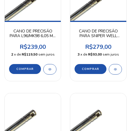
CANO DE PRECISÃO
CANO DE PRECISÃO
PARA L96/MK98 6,05 MM
PARA SNIPER WELL
499 MM KPP
MB4410/11 6,05 MM 505
MM KPP
R$239,00
R$279,00
2
x de
R$119,50
sem juros
3
x de
R$93,00
sem juros