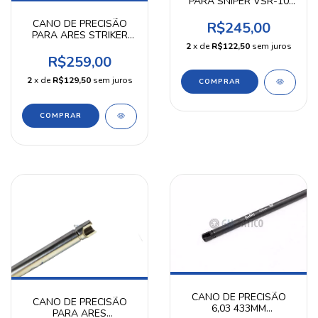
PARA SNIPER VSR-10
6,03 MM 430 MM KPP
CANO DE PRECISÃO
R$245,00
PARA ARES STRIKER
VSR-10 6,03 MM 550
2
x de
R$122,50
sem juros
MM KPP
R$259,00
2
x de
R$129,50
sem juros
CANO DE PRECISÃO
CANO DE PRECISÃO
6,03 433MM
PARA ARES