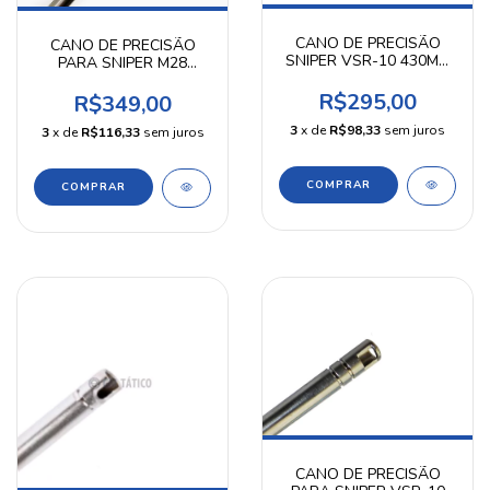
CANO DE PRECISÃO
CANO DE PRECISÃO
SNIPER VSR-10 430MM
PARA SNIPER M28
- JANELA FECHADA -
ECHO1 6,03 MM 517 MM
KPP AIRSOFT
KPP
R$295,00
R$349,00
3
x de
R$98,33
sem juros
3
x de
R$116,33
sem juros
CANO DE PRECISÃO