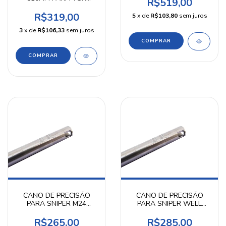
R$519,00
MARUI & WELL VSR-10
- MAPLE LEAF
R$319,00
5
x de
R$103,80
sem juros
3
x de
R$106,33
sem juros
COMPRAR
CANO DE PRECISÃO
CANO DE PRECISÃO
PARA SNIPER M24
PARA SNIPER WELL
CYMA L96 6,01 MM 485
MB4410/11 6,01 MM 505
MM KPP
MM KPP
R$265,00
R$285,00