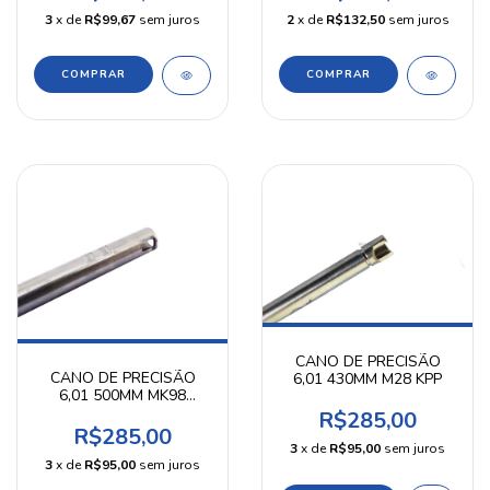
3
x de
R$99,67
sem juros
2
x de
R$132,50
sem juros
CANO DE PRECISÃO
CANO DE PRECISÃO
6,01 430MM M28 KPP
6,01 500MM MK98
BRAVO/MAUSER/CYBERGUN
R$285,00
KPP
R$285,00
3
x de
R$95,00
sem juros
3
x de
R$95,00
sem juros