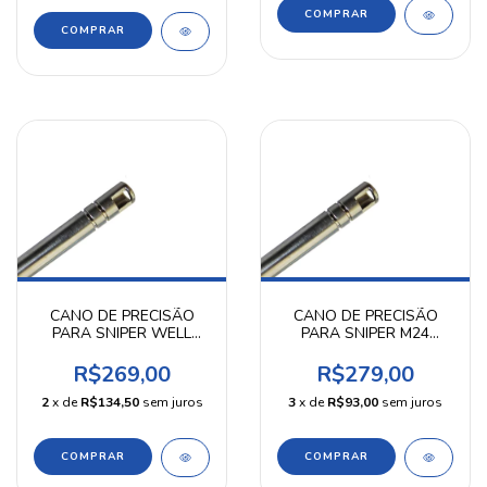
CANO DE PRECISÃO
CANO DE PRECISÃO
PARA SNIPER WELL
PARA SNIPER M24
MB4410/11 6,03 MM 505
SNOW WOLF L96 6,03
MM KPP
MM 532 MM KPP
R$269,00
R$279,00
2
x de
R$134,50
sem juros
3
x de
R$93,00
sem juros