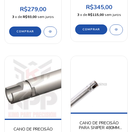
TYPE89/BAR10/VSR10
STRIKER/VSR-10 EM
MODIFY
R$345,00
AÇO INOX 6,05MM
R$279,00
550MM KPP
3
x de
R$115,00
sem juros
3
x de
R$93,00
sem juros
CANO DE PRECISÃO
PARA SNIPER 480MM
CANO DE PRECISÃO