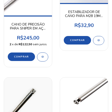
ESTABILIZADOR DE
CANO PARA M28 19MM
- 20MM KPP
R$32,90
CANO DE PRECISÃO
PARA SNIPER EM AÇO
INOX 6,05 MM 515MM
AIRPRESS
R$245,00
2
x de
R$122,50
sem juros