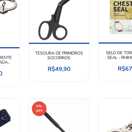
SELO DE TÓ
TESOURA DE PRIMEIROS
SEAL - RHI
RENTE
SOCORROS
LADA
TUS
R$67
R$49,90
0
5
%
OFF