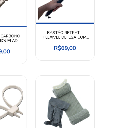
BASTÃO RETRÁTIL
 CARBONO
FLEXÍVEL DEFESA COM
NIQUELADA
EMPUNHADURA
CTUS
ANTIDERRAPANTE
R$69,00
9,00