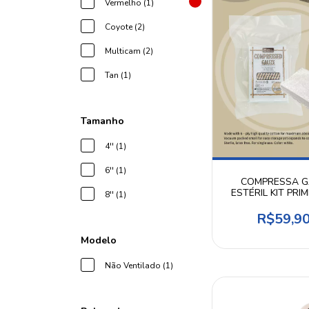
Vermelho (1)
Coyote (2)
Multicam (2)
Tan (1)
Tamanho
4'' (1)
6'' (1)
COMPRESSA G
ESTÉRIL KIT PRI
8'' (1)
SOCORROS - R
RESCUE
R$59,9
Modelo
Não Ventilado (1)