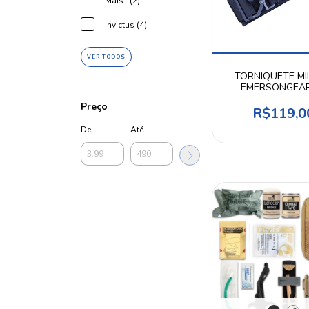
Mais.. (2)
Invictus (4)
VER TODOS
TORNIQUETE MI
EMERSONGEAR
Preço
R$119,0
De
Até