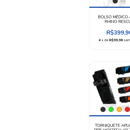
+2
BOLSO MÉDICO 
RHINO RESC
R$399,9
4
x de
R$99,98
sem
TORNIQUETE APL