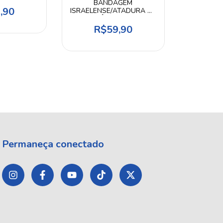
BANDAGEM
,90
ISRAELENSE/ATADURA DE
EMERGÊNCIA - RHINO
RESCUE
R$59,90
Permaneça conectado