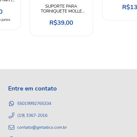
T-APH -
S
R$13
SUPORTE PARA
0
TORNIQUETE MOLLE
FIXADOR ELÁSTICO BP-
 juros
ACC-01 - WOSPORT
R$39,00
Entre em contato
55019992765334
(19) 3367-2016
contato@gmtatico.com.br