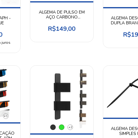
ALGEMA DE PULSO EM
AÇO CARBONO
APH -
ALGEMA DES
CORRENTE PRETA -
UE
DUPLA BRAN
INVICTUS
R$149,00
0
R$19
 juros
+1
+2
ALGEMA DES
ICAÇÃO
SIMPLES