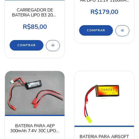
AK LIPO 11.1V 1100mAh
20C - HTA
CARREGADOR DE
R$179,00
BATERIA LIPO B3 20W
2S-3S IMAXRC
R$85,00
BATERIA PARA AEP
300mAh 7.4V 30C LIPO -
TARGET
BATERIA PARA AIRSOFT