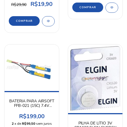
R$19,90
R$29,90
BATERIA PARA AIRSOFT
FFB-021 (15C) 7.4V
1300mAh FEASSO
R$199,00
PILHA DE LÍTIO 3V
2
x de
R$99,50
sem juros