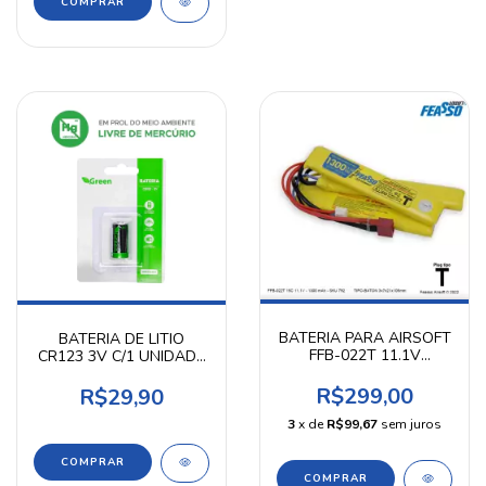
BATERIA PARA AIRSOFT
BATERIA DE LITIO
FFB-022T 11.1V
CR123 3V C/1 UNIDADE
1300mAh 15C - PLUG T
- GREEN
- FEASSO
R$299,00
R$29,90
3
x de
R$99,67
sem juros