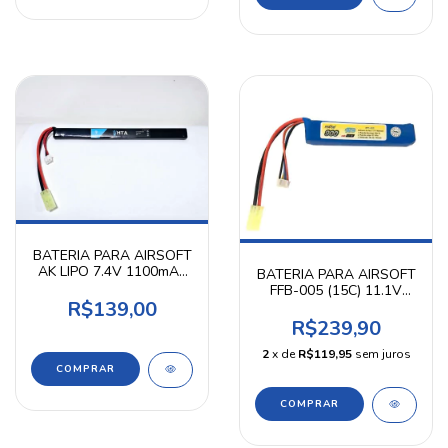
BATERIA PARA AIRSOFT
AK LIPO 7.4V 1100mAh
BATERIA PARA AIRSOFT
20C STICK - HTA
FFB-005 (15C) 11.1V
R$139,00
900mAh FEASSO
R$239,90
2
x de
R$119,95
sem juros