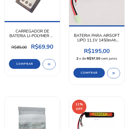
CARREGADOR DE
BATERIA PARA AIRSOFT
BATERIA LI-POLYMER B3
LIPO 11.1V 1450mAh
PRO 7.4V 11.1V IMAX
20C STICK - HTA
RC
R$69,90
R$85,00
R$195,00
2
x de
R$97,50
sem juros
11
%
OFF