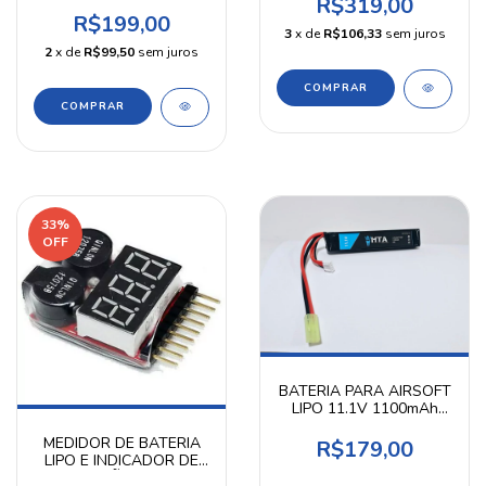
FEASSO
R$319,00
R$199,00
3
x de
R$106,33
sem juros
2
x de
R$99,50
sem juros
33
%
OFF
BATERIA PARA AIRSOFT
LIPO 11.1V 1100mAh
20C - HTA
MEDIDOR DE BATERIA
R$179,00
LIPO E INDICADOR DE
TENSÃO 1-8S