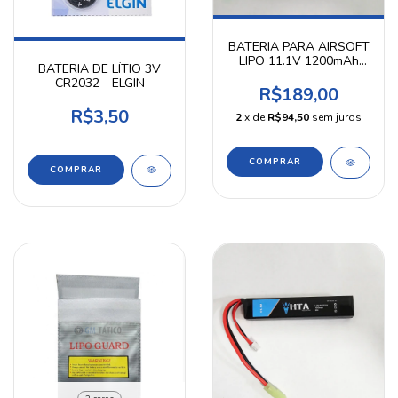
BATERIA PARA AIRSOFT
LIPO 11.1V 1200mAh
BATERIA DE LÍTIO 3V
20C 3 CÉLULAS - HTA
CR2032 - ELGIN
R$189,00
R$3,50
2
x de
R$94,50
sem juros