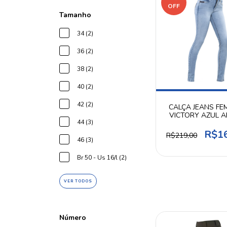
OFF
Tamanho
34 (2)
36 (2)
38 (2)
40 (2)
42 (2)
CALÇA JEANS FE
VICTORY AZUL A
44 (3)
INVICTUS
R$1
R$219,00
46 (3)
Br 50 - Us 16/l (2)
VER TODOS
Número