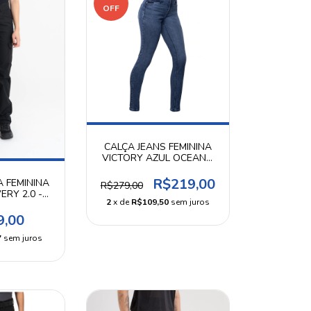
OFF
CALÇA JEANS FEMININA
VICTORY AZUL OCEANO
INVICTUS
R$219,00
A FEMININA
R$279,00
ERY 2.0 -
2
x de
R$109,50
sem juros
TUS
9,00
7
sem juros