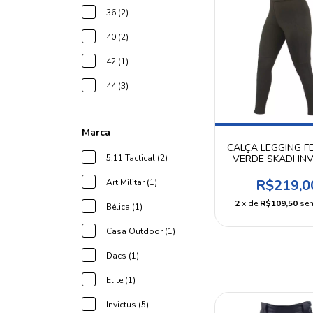
36 (2)
40 (2)
42 (1)
44 (3)
Marca
CALÇA LEGGING F
VERDE SKADI IN
5.11 Tactical (2)
R$219,0
Art Militar (1)
2
x de
R$109,50
sem
Bélica (1)
Casa Outdoor (1)
Dacs (1)
Elite (1)
Invictus (5)