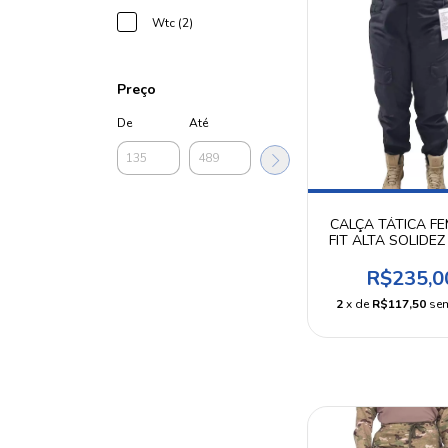
Wtc (2)
Preço
De
Até
CALÇA TÁTICA FE
FIT ALTA SOLIDEZ
WTC
R$235,0
2
x de
R$117,50
sem