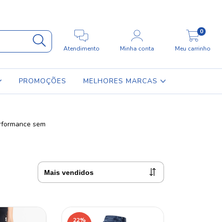
0
Atendimento
Minha conta
Meu carrinho
PROMOÇÕES
MELHORES MARCAS
erformance sem
22
%