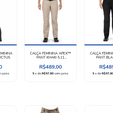
EMININA
CALÇA FEMININA APEX™
CALÇA FEMIN
VICTUS
PANT KHAKI 5.11
PANT BLA
TACTICAL
TACTI
0
R$489,00
R$48
 juros
5
x de
R$97,80
sem juros
5
x de
R$97,8