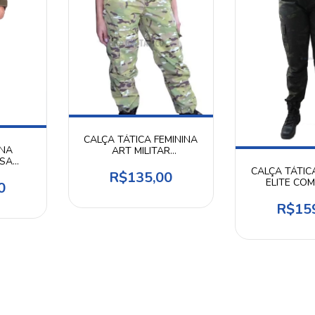
CALÇA TÁTICA FEMININA
INA
ART MILITAR
ASA
CAMUFLAGEM MULTICAM
CALÇA TÁTIC
R$135,00
ELITE CO
0
CAMUFLAGEM
BLA
R$15