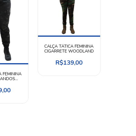
CALÇA TÁTICA FEMININA
CIGARRETE WOODLAND
R$139,00
A FEMININA
MANDOS
 MULTICAM
CK
9,00