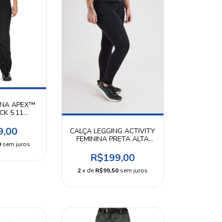
INA APEX™
CK 5.11
CAL
9,00
CALÇA LEGGING ACTIVITY
FEMININA PRETA ALTA
0
sem juros
PERFORMANCE -
INVICTUS
R$199,00
2
x de
R$99,50
sem juros