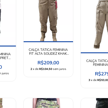
CALÇA TÁTICA FEMININA
FIT ALTA SOLIDEZ KHAKI
MININA
WTC
 PRETA
CALÇA TÁTIC
R$209,00
FEMININ
0
2
x de
R$104,50
sem juros
R$27
 juros
3
x de
R$93,0