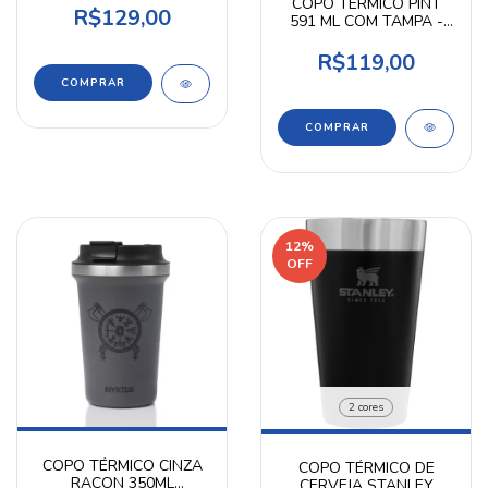
COPO TÉRMICO PINT
R$129,00
591 ML COM TAMPA -
QGK
R$119,00
COMPRAR
COMPRAR
12
%
OFF
2 cores
COPO TÉRMICO CINZA
COPO TÉRMICO DE
RACON 350ML
CERVEJA STANLEY