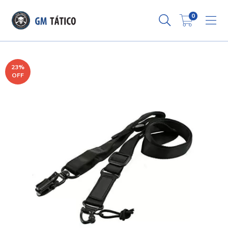
0
23
%
OFF