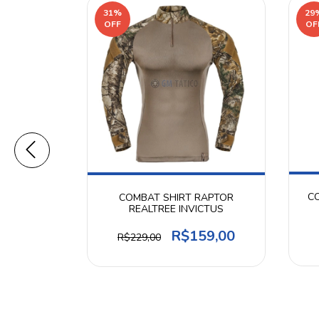
31
%
29
OFF
OF
 GRANADA
CO
COMBAT SHIRT RAPTOR
IONS XL
REALTREE INVICTUS
5,00
R$159,00
R$229,00