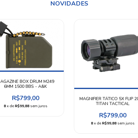
NOVIDADES
AGAZINE BOX DRUM M249
6MM 1500 BBS - A&K
R$799,00
MAGNIFIER TÁTICO 5X FLIP 
TITAN TACTICAL
8
x de
R$99,88
sem juros
R$799,00
8
x de
R$99,88
sem juros