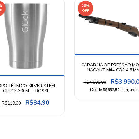
%
20
%
F
OFF
CARABINA DE PRESSÃO MO
NAGANT M44 CO2 4,5 M
R$3.990,
R$4.999,00
PO TÉRMICO SILVER STEEL
12
x de
R$332,50
sem juros
GLUCK 300ML - ROSSI
R$84,90
R$119,00