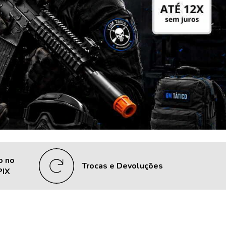
o no
Trocas e Devoluções
PIX