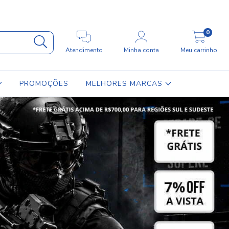
0
Atendimento
Minha conta
Meu carrinho
PROMOÇÕES
MELHORES MARCAS