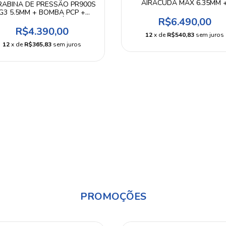
AIRACUDA MAX 6.35MM 
RABINA DE PRESSÃO PR900S
BOMBA PCP + MALETA +
G3 5.5MM + BOMBA PCP +
ACESSÓRIOS
R$6.490,00
MALETA + ACESSÓRIOS
R$4.390,00
12
x de
R$540,83
sem juros
12
x de
R$365,83
sem juros
PROMOÇÕES