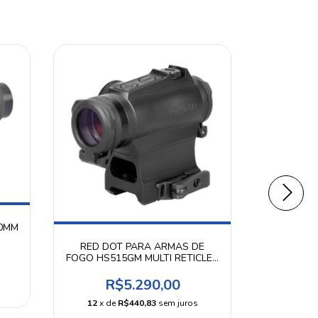
20MM
RED DOT PARA ARMAS DE
GREEN D
FOGO HS515GM MULTI RETICLE -
FOGO 
HOLOSUN
R$5.290,00
R
12
x de
R$440,83
sem juros
12
x d