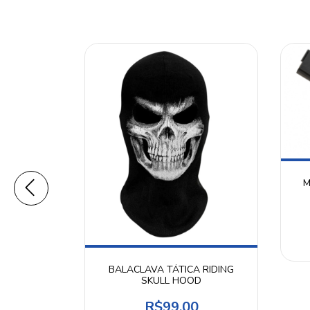
M
 AIRSOFT
OSPORT
0
BALACLAVA TÁTICA RIDING
SKULL HOOD
 juros
R$99,00