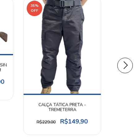
35
%
39
%
OFF
OFF
SIN
MUNIÇÃO 
M
CONJUNTO
00
R$259,
CALÇA TÁTICA PRETA -
TREMETERRA
R$149,90
R$229,00