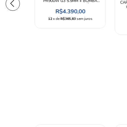
PR900W G3 5.5MM + BOMBA
CA
PCP + MALETA + ACESSÓRIOS
R$4.390,00
ASCULINO
DF-SC
12
x de
R$365,83
sem juros
0
 juros