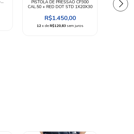
+
PISTOLA DE PRESSÃO CP300
CARABIN
CAL.50 + RED DOT STD 1X20X30
5.5MM +
ST
R$1.450,00
R$
12
x de
R$120,83
sem juros
12
x d