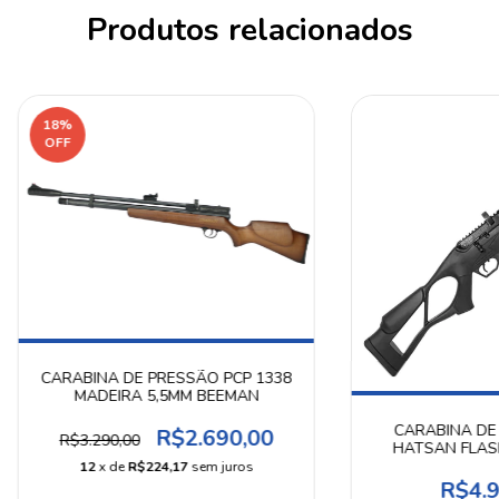
Produtos relacionados
18
%
OFF
CARABINA DE PRESSÃO PCP 1338
MADEIRA 5,5MM BEEMAN
CARABINA DE
R$2.690,00
R$3.290,00
HATSAN FLAS
12
x de
R$224,17
sem juros
R$4.9