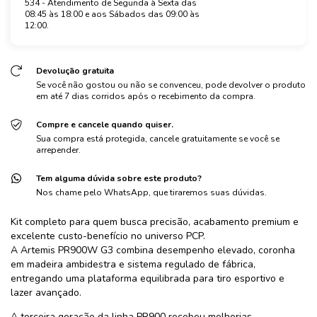
534 - Atendimento de Segunda à Sexta das
08:45 às 18:00 e aos Sábados das 09:00 às
12:00.
Devolução gratuita
Se você não gostou ou não se convenceu, pode devolver o produto
em até 7 dias corridos após o recebimento da compra.
Compre e cancele quando quiser.
Sua compra está protegida, cancele gratuitamente se você se
arrepender.
Tem alguma dúvida sobre este produto?
Nos chame pelo WhatsApp, que tiraremos suas dúvidas.
Kit completo para quem busca precisão, acabamento premium e
excelente custo-benefício no universo PCP.
A Artemis PR900W G3 combina desempenho elevado, coronha
em madeira ambidestra e sistema regulado de fábrica,
entregando uma plataforma equilibrada para tiro esportivo e
lazer avançado.
A terceira geração da linha PR900 recebeu melhorias