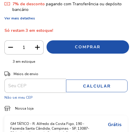
7% de desconto
pagando com Transferência ou depósito
bancário
Ver mais detalhes
Só restam
3
em estoque!
3
em estoque
ALTERAR CEP
Entregas para o CEP:
Meios de envio
CALCULAR
Não sei meu CEP
Nossa loja
GM TÁTICO - R. Alfredo da Costa Figo, 190 -
Grátis
Fazenda Santa Cândida, Campinas - SP, 13087-