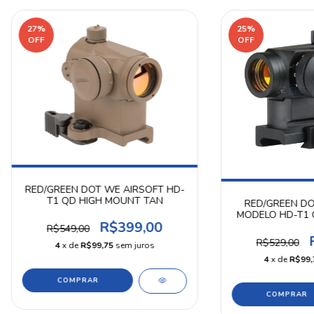
27
%
25
%
OFF
OFF
RED/GREEN DOT WE AIRSOFT HD-
T1 QD HIGH MOUNT TAN
RED/GREEN DO
MODELO HD-T1 
R$399,00
B
R$549,00
R$529,00
4
x de
R$99,75
sem juros
4
x de
R$99,