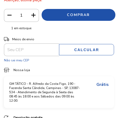
Atenção, última peça!
1
em estoque
ALTERAR CEP
Entregas para o CEP:
Meios de envio
CALCULAR
Não sei meu CEP
Nossa loja
GM TÁTICO - R. Alfredo da Costa Figo, 190 -
Grátis
Fazenda Santa Cândida, Campinas - SP, 13087-
534 - Atendimento de Segunda à Sexta das
08:45 às 18:00 e aos Sábados das 09:00 às
12:00.
Devolução gratuita