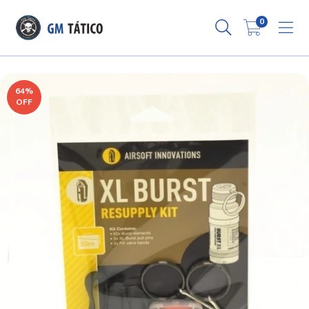
0
64
%
OFF