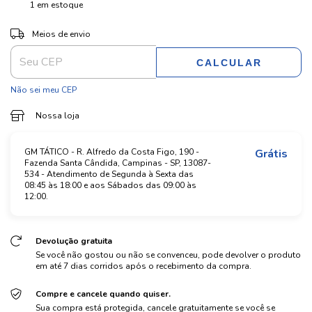
1
em estoque
ALTERAR CEP
Entregas para o CEP:
Meios de envio
CALCULAR
Não sei meu CEP
Nossa loja
GM TÁTICO - R. Alfredo da Costa Figo, 190 -
Grátis
Fazenda Santa Cândida, Campinas - SP, 13087-
534 - Atendimento de Segunda à Sexta das
08:45 às 18:00 e aos Sábados das 09:00 às
12:00.
Devolução gratuita
Se você não gostou ou não se convenceu, pode devolver o produto
em até 7 dias corridos após o recebimento da compra.
Compre e cancele quando quiser.
Sua compra está protegida, cancele gratuitamente se você se