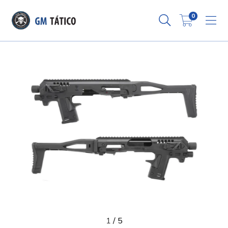
0
1
/
5