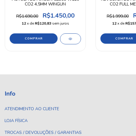
CO2 4,5MM WINGUN
CO2 FULL M
R$1.450,00
R$1.690,00
R$1.999,00
12
x de
R$120,83
sem juros
12
x de
R$157
Info
ATENDIMENTO AO CLIENTE
LOJA FÍSICA
TROCAS / DEVOLUÇÕES / GARANTIAS