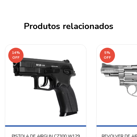
Produtos relacionados
14
%
5
%
OFF
OFF
PISTOLA DE AIRGUN CZ300 W129
REVÓLVER DE AI