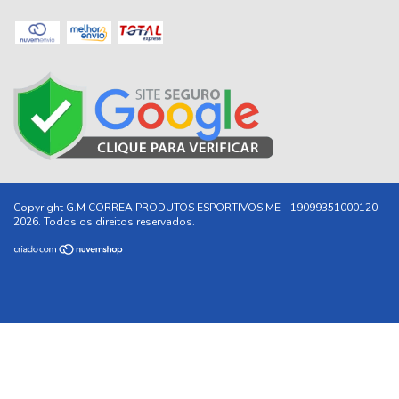
Copyright G.M CORREA PRODUTOS ESPORTIVOS ME - 19099351000120 -
2026. Todos os direitos reservados.