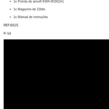
1x Pistola de airsoft KWA M1911A1
1x Magazine de 21bbs
1x Manual de instruções
REF:6515
P-14