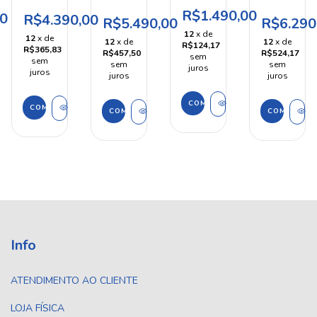
AIRSOFT
AIRSOFT
AIRSOFT
AIRSOFT
1911A1
R$1.490,00
0
MP44
R$4.390,00
LEE
AEG
R$5.490,00
R$6.290
GEN2
FULL
ENFIELD
BAR
GBB
12
x de
STEEL
12
x de
No. 1
M1918
12
x de
12
x de
WE
R$124,17
MADEIRA
R$365,83
Mk III
A2
R$457,50
R$524,17
sem
REAL -
sem
MADEIRA
FULL
sem
sem
juros
AGM
juros
REAL -
METAL
juros
juros
S&T
E
ARMAMENT
MADEIRA
REAL -
MATRIX
Info
ATENDIMENTO AO CLIENTE
LOJA FÍSICA