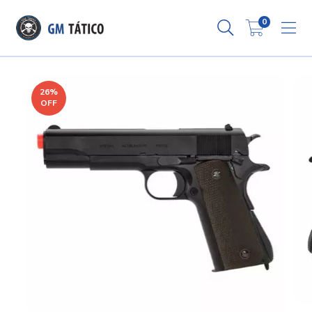
0
26
%
OFF