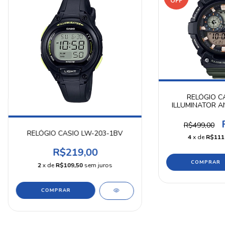
OFF
RELÓGIO C
ILLUMINATOR AN
R$499,00
RELÓGIO CASIO LW-203-1BV
4
x de
R$111
R$219,00
2
x de
R$109,50
sem juros