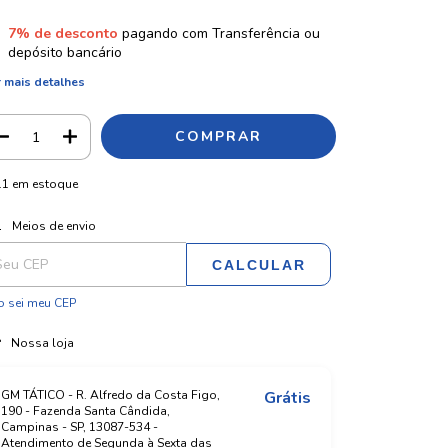
7% de desconto
pagando com Transferência ou
depósito bancário
 mais detalhes
11
em estoque
ALTERAR CEP
regas para o CEP:
Meios de envio
CALCULAR
 sei meu CEP
Nossa loja
GM TÁTICO - R. Alfredo da Costa Figo,
Grátis
190 - Fazenda Santa Cândida,
Campinas - SP, 13087-534 -
Atendimento de Segunda à Sexta das