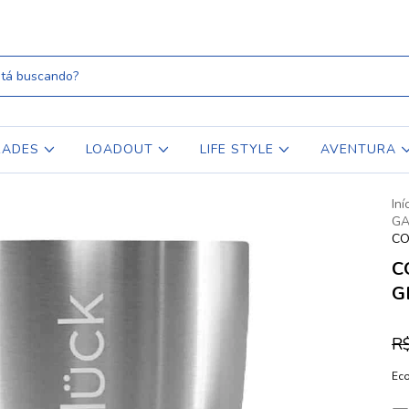
RADES
LOADOUT
LIFE STYLE
AVENTURA
Iní
GA
CO
C
G
R
Ec