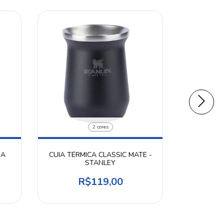
COPO TÉ
2 cores
COM
JA
CUIA TÉRMICA CLASSIC MATE -
STANLEY
R$119,00