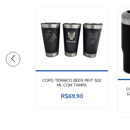
COPO TÉRMICO BEER PINT 502
ML COM TAMPA
ÇO INOX
C
NVICTUS
G
R$69,90
0