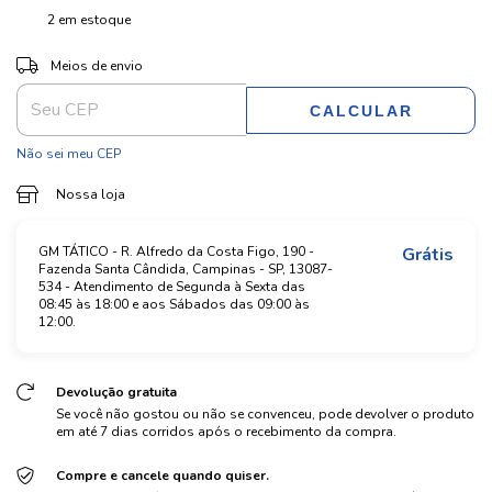
2
em estoque
ALTERAR CEP
Entregas para o CEP:
Meios de envio
CALCULAR
Não sei meu CEP
Nossa loja
GM TÁTICO - R. Alfredo da Costa Figo, 190 -
Grátis
Fazenda Santa Cândida, Campinas - SP, 13087-
534 - Atendimento de Segunda à Sexta das
08:45 às 18:00 e aos Sábados das 09:00 às
12:00.
Devolução gratuita
Se você não gostou ou não se convenceu, pode devolver o produto
em até 7 dias corridos após o recebimento da compra.
Compre e cancele quando quiser.