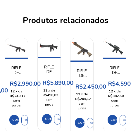
Produtos relacionados
RIFLE
RIFLE
RIFLE
RIFLE
DE
DE
DE
DE
AIRSOFT
AIRSOFT
AIRSOFT
AIRSOFT
LVOA-
R$5.890,00
KM4
RM4
R$2.990,00
R$4.590
SA-
R$2.450,00
C M4
KR12
SR10
,00
C06
KRYTAC
12
x de
FULL
FULL
12
x de
12
x de
CORE
12
x de
R$490,83
METAL
METAL
R$249,17
R$382,50
TAN
R$204,17
sem
KWA
KWA
sem
sem
SPECNA
sem
juros
juros
juros
ARMS
juros