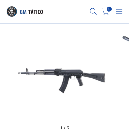
0
1
/
6